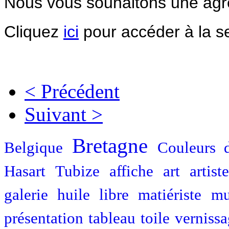
Nous vous souhaitons une agré
Cliquez
ici
pour accéder à la se
< Précédent
Suivant >
Bretagne
Belgique
Couleurs 
Hasart
Tubize
affiche
art
artiste
galerie
huile
libre
matiériste
mu
présentation
tableau
toile
verniss