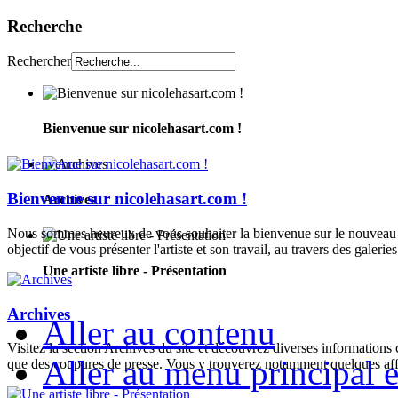
Recherche
Rechercher
Bienvenue sur nicolehasart.com !
Bienvenue sur nicolehasart.com !
Archives
Nous sommes heureux de vous souhaiter la bienvenue sur le nouveau si
objectif de vous présenter l'artiste et son travail, au travers des galeries
Une artiste libre - Présentation
Archives
Aller au contenu
Visitez la section Archives du site et découvrez diverses informations
Aller au menu principal et
que des coupures de presse. Vous y trouverez notamment quelques aff