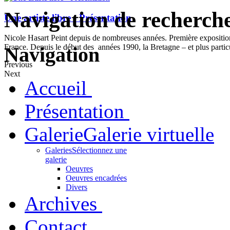
Navigation de recherch
Une artiste libre - Présentation
Nicole Hasart Peint depuis de nombreuses années. Première expositi
France. Depuis le début des années 1990, la Bretagne – et plus partic
Navigation
Previous
Next
Accueil
Présentation
Galerie
Galerie virtuelle
Galeries
Sélectionnez une
galerie
Oeuvres
Oeuvres encadrées
Divers
Archives
Contact