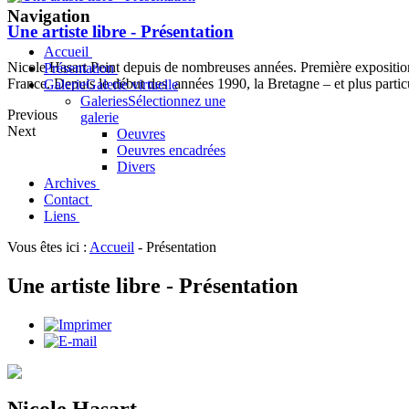
Navigation
Une artiste libre - Présentation
Accueil
Nicole Hasart Peint depuis de nombreuses années. Première expositi
Présentation
France. Depuis le début des années 1990, la Bretagne – et plus partic
Galerie
Galerie virtuelle
Galeries
Sélectionnez une
Previous
galerie
Next
Oeuvres
Oeuvres encadrées
Divers
Archives
Contact
Liens
Vous êtes ici :
Accueil
-
Présentation
Une artiste libre - Présentation
Nicole Hasart