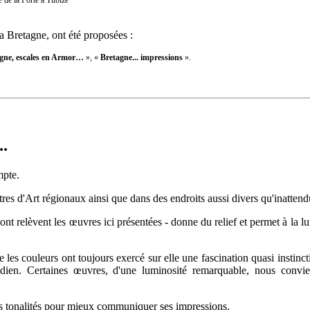
de la Porte à Tubize
a Bretagne, ont été proposées :
gne, escales en Armor…
»,
«
Bretagne... impressions
»
.
..
mpte.
 d'Art régionaux ainsi que dans des endroits aussi divers qu'inattendus,
- dont relèvent les œuvres ici présentées - donne du relief et permet à la 
e les couleurs ont toujours exercé sur elle une fascination quasi instinc
otidien. Certaines œuvres, d'une luminosité remarquable, nous convie
des tonalités pour mieux communiquer ses impressions.