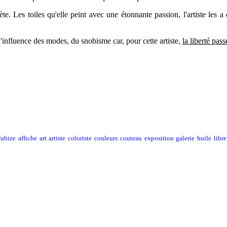
épète. Les toiles qu'elle peint avec une étonnante passion, l'artiste les a
l'influence des modes, du snobisme car, pour cette artiste,
la liberté pass
ubize
affiche
art
artiste
coloriste
couleurs
couteau
exposition
galerie
huile
libre