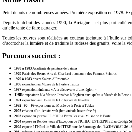
Peint depuis de nombreuses années. Première exposition en 1978. Exp
Depuis le début des années 1990, la Bretagne – et plus particulièrem
qu’elle tente de faire partager.
Toutes les œuvres sont réalisées au couteau (peinture à l’huile sur to
d’accrocher la lumière et de traduire la rudesse des granits, voire la 
Parcours succinct :
1978 à 1983
Académie de peinture de Saintes
1979
Palais des Beaux-Arts de Charleroi : concours des
Femmes Peintres.
1979 à
1983
divers Salons d’Ensemble
1986
exposition au Musée de la Porte à Tubize
»
1987
exposition itinérante « A la découverte d’une région
1989
exposition à la Maison Jonathas à Enghien ainsi qu’au
« Musée de la Porte »
1991
exposition au Cloître de la Collègiale de Nivelles
1992– 96 – 99
expositions au Musée de la Porte à Tubize
2002
création d’un 1er site web (http://nicole.hasart.free.fr)
2003
expose au journal LE SOIR à Bruxelles et au Musée de la Porte
2004
expose au Rendez-vous d’Exception de l’ICHEC-ENTREPRISE
au Collège St
l’Echevinat de l
2005
expose à l’Hôtel de Ville de ITTRE sous le Patronage de