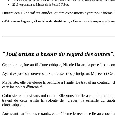
2011
création d’un nouveau site web : www.nicolehasart.com - Exposition au Musée 
2019
exposition au Musée de la Porte à Tubize
Durant ces 15 dernières années, quatre expositions ayant pour thème l
«
d’Armor en Argoat
»,
«
Lumières du Morbihan
»,
«
Couleurs de Bretagne
»,
«
Breta
"Tout artiste a besoin du regard des autres".
Cette phrase, lue au fil d'une critique, Nicole Hasart l'a prise à son co
Ayant exposé ses oeuvres aux cimaises des principaux Musées et Centres
Matiériste, elle privilégie la peinture à l'huile. Le travail au couteau 
certains points d'intensité.
Coloriste, elle l'est sans nul doute. Elle vous confiera certainement qu
travail de cette artiste la volonté de "crever" la grisaille du qu
chromatique.
Agressant parfois nos regards, elle déforme le réel et se fie au choc 