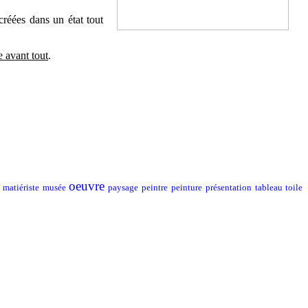
 créées dans un état tout
e avant tout
.
oeuvre
matiériste
musée
paysage
peintre
peinture
présentation
tableau
toile