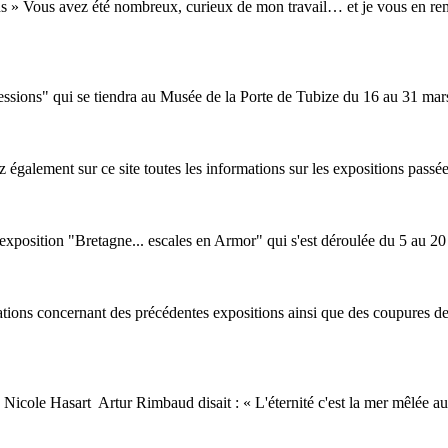
» Vous avez été nombreux, curieux de mon travail… et je vous en reme
ssions" qui se tiendra au Musée de la Porte de Tubize du 16 au 31 mars
ez également sur ce site toutes les informations sur les
exposition
s passée
exposition
"Bretagne... escales en Armor" qui s'est déroulée du 5 au 2
mations concernant des précédentes
exposition
s ainsi que des coupures d
Nicole Hasart Artur Rimbaud disait : « L'éternité c'est la mer mêlée a