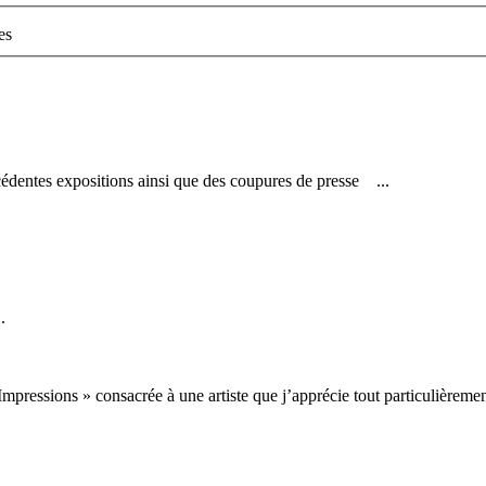
es
cédentes
exposition
s ainsi que des coupures de presse ...
.
pressions » consacrée à une artiste que j’apprécie tout particulièremen