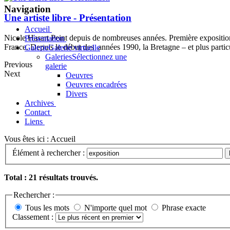
Navigation
Une artiste libre - Présentation
Accueil
Nicole Hasart Peint depuis de nombreuses années. Première expositi
Présentation
France. Depuis le début des années 1990, la Bretagne – et plus partic
Galerie
Galerie virtuelle
Galeries
Sélectionnez une
Previous
galerie
Next
Oeuvres
Oeuvres encadrées
Divers
Archives
Contact
Liens
Vous êtes ici :
Accueil
Élément à rechercher :
Total : 21 résultats trouvés.
Rechercher :
Tous les mots
N'importe quel mot
Phrase exacte
Classement :