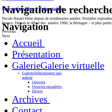
Navigation de recherch
Une artiste libre - Présentation
Nicole Hasart Peint depuis de nombreuses années. Première expositi
France. Depuis le début des années 1990, la Bretagne – et plus partic
Navigation
Previous
Next
Accueil
Présentation
Galerie
Galerie virtuelle
Galeries
Sélectionnez une
galerie
Oeuvres
Oeuvres encadrées
Divers
Archives
Contact