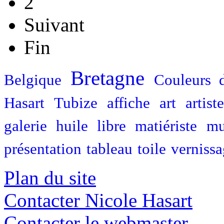
2
Suivant
Fin
Bretagne
Belgique
Couleurs 
Hasart
Tubize
affiche
art
artiste
galerie
huile
libre
matiériste
mu
présentation
tableau
toile
verniss
Plan du site
Contacter Nicole Hasart
Contacter le webmaster