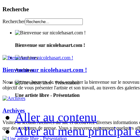
Recherche
Rechercher
Bienvenue sur nicolehasart.com !
Bienvenue sur nicolehasart.com !
Archives
Nous sommes heureux de vous souhaiter la bienvenue sur le nouveau si
objectif de vous présenter l'artiste et son travail, au travers des galeries
Une artiste libre - Présentation
Archives
Aller au contenu
Visitez la section Archives du site et découvrez diverses informations
Aller au menu principal et
que des coupures de presse. Vous y trouverez notamment quelques aff