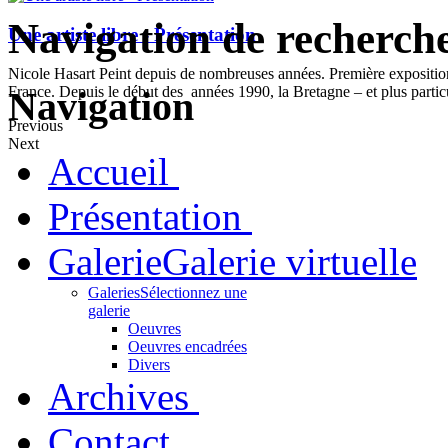
Navigation de recherch
Une artiste libre - Présentation
Nicole Hasart Peint depuis de nombreuses années. Première expositi
France. Depuis le début des années 1990, la Bretagne – et plus partic
Navigation
Previous
Next
Accueil
Présentation
Galerie
Galerie virtuelle
Galeries
Sélectionnez une
galerie
Oeuvres
Oeuvres encadrées
Divers
Archives
Contact